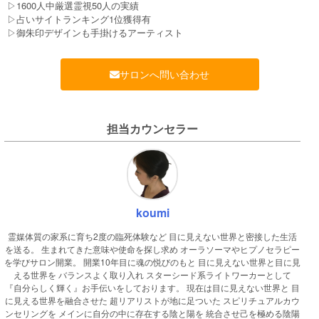
▷1600人中厳選霊視50人の実績

▷占いサイトランキング1位獲得有

▷御朱印デザインも手掛けるアーティスト
サロンへ問い合わせ
担当カウンセラー
koumi
霊媒体質の家系に育ち2度の臨死体験など 目に見えない世界と密接した生活
を送る。 生まれてきた意味や使命を探し求め オーラソーマやヒプノセラピー
を学びサロン開業。 開業10年目に魂の悦びのもと 目に見えない世界と目に見
える世界を バランスよく取り入れ スターシード系ライトワーカーとして
『自分らしく輝く』お手伝いをしております。 現在は目に見えない世界と 目
に見える世界を融合させた 超リアリストが地に足ついた スピリチュアルカウ
ンセリングを メインに自分の中に存在する陰と陽を 統合させ己を極める陰陽