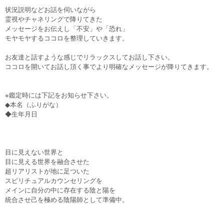
状況説明などお話を伺いながら

霊視やチャネリングで降りてきた

メッセージをお伝えし「不安」や「恐れ」

モヤモヤするココロを整理していきます。

お友達と話すような感じでリラックスしてお話し下さい。

ココロを開いてお話し頂く事でより明確なメッセージが降りてきます。

※鑑定時には下記をお知らせ下さい。

◆本名（ふりがな）

◆生年月日

目に見えない世界と

目に見える世界を融合させた

超リアリストが地に足ついた

スピリチュアルカウンセリングを

メインに自分の中に存在する陰と陽を

統合させ己を極める陰陽師として準備中。
