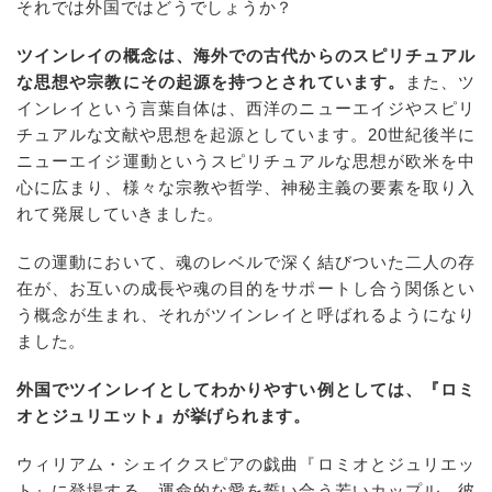
それでは外国ではどうでしょうか？
ツインレイの概念は、海外での古代からのスピリチュアル
な思想や宗教にその起源を持つとされています。
また、ツ
インレイという言葉自体は、西洋のニューエイジやスピリ
チュアルな文献や思想を起源としています。20世紀後半に
ニューエイジ運動というスピリチュアルな思想が欧米を中
心に広まり、様々な宗教や哲学、神秘主義の要素を取り入
れて発展していきました。
この運動において、魂のレベルで深く結びついた二人の存
在が、お互いの成長や魂の目的をサポートし合う関係とい
う概念が生まれ、それがツインレイと呼ばれるようになり
ました。
外国でツインレイとしてわかりやすい例としては、『ロミ
オとジュリエット』が挙げられます。
ウィリアム・シェイクスピアの戯曲『ロミオとジュリエッ
ト』に登場する、運命的な愛を誓い合う若いカップル。彼