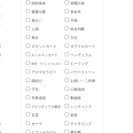
四柱推命
宿曜占術
そ
紫微斗数
算命学
ー
易占い
手相
を
人相
姓名判断
風水
方位
接
タロットカード
オラクルカード
あ
ペンデュラム
ルノルマンカード
を
ヒーリング
瞑想・マインドフルネス
アロマセラピー
パワーストーン
縁結び
お祓い・ご祈祷
ま
子宝
心願成就
学業成就
数秘術
シッティング
スピリチュアル鑑定
言霊
前世
い
オーラ
チャネリング
め
ヒプノセラピー
夢診断