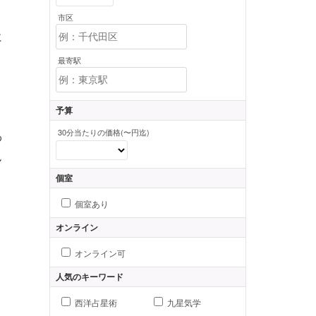
市区
に
最寄駅
予算
。
30分当たりの価格(〜円迄)
わ
ん
個室
個室あり
オンライン
オンライン可
人気のキーワード
西洋占星術
九星気学