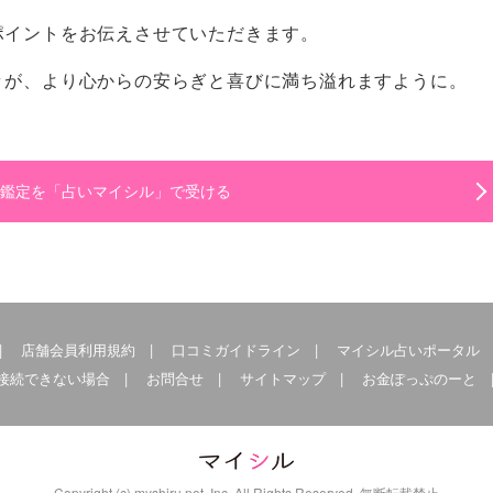
ポイントをお伝えさせていただきます。
々が、より心からの安らぎと喜びに満ち溢れますように。
鑑定を「占いマイシル」で受ける
|
店舗会員利用規約
|
口コミガイドライン
|
マイシル占いポータル
接続できない場合
|
お問合せ
|
サイトマップ
|
お金ぽっぷのーと
Copyright (c) myshiru.net, Inc. All Rights Reserved. 無断転載禁止