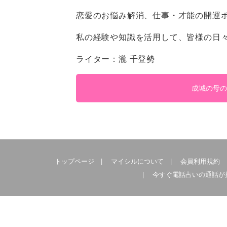
恋愛のお悩み解消、仕事・才能の開運
私の経験や知識を活用して、皆様の日
ライター：瀧 千登勢
成城の母の
トップページ
|
マイシルについて
|
会員利用規約
|
今すぐ電話占いの通話が