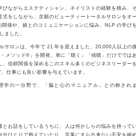
学びながらエステティシャン、ネイリストの経験を積み、
育児をしながら、念願のビューティートータルサロンをオ
関係や、娘とのコミュニケーションに悩み、NLP の学び
得しました。
サロンは、今年で 21 年を迎えました。20,000人以上の
C・メソッド®」を開発。単に「聴く」「傾聴」だけででは
し、信頼関係を深めるこのスキル多くのビジネスリーダー
ど、仕事にも良い影響を与えています。
心理学の一分野で、「脳と心のマニュアル」との称され
様とお話をしているうちに、人は何かしらの悩みを持って
自分ひとりで抱えていたり、言葉にすら出来ない不安を秘