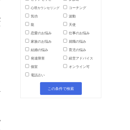
コーチング
心理カウンセリング
気功
波動
定
龍
天使
て
恋愛のお悩み
仕事のお悩み
家族のお悩み
就職の悩み
結婚の悩み
育児の悩み
発達障害
経営アドバイス
個室
オンライン可
電話占い
ク
この条件で検索
シ
く
い
し