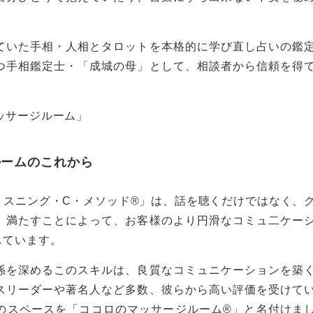
ていた手相・人相とタロットを本格的に学び直し占いの鑑
つ手相鑑定士・「成城の母」として、相談者から信頼を得
ルームのこれから
リスニング・C・メソッド®」は、話を聴くだけではなく、
、満たすことによって、お客様のより円滑なコミュ二ケー
しています。
係を深めるこのスキルは、良質なコミュニケーションを築
スリーダーや著名人など多数、彼らから高い評価を受けて
のスペースを「ココロのマッサージルーム®」と名付けま