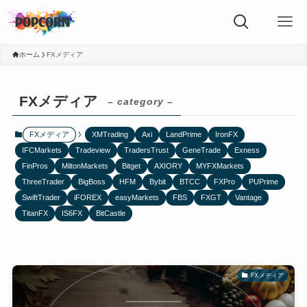
ホーム
FXメディア
FXメディア
– category –
FXメディア
XMTrading
Axi
LandPrime
IronFX
IFCMarkets
Tradeview
TradersTrust
GeneTrade
Exness
FinPros
MiltonMarkets
Bitget
AXIORY
MYFXMarkets
ThreeTrader
BigBoss
HFM
Bybit
BTCC
FXPro
PUPrime
SwiftTrader
iFOREX
easyMarkets
FBS
FXGT
Vantage
TitanFX
IS6FX
BitCastle
FXメディア