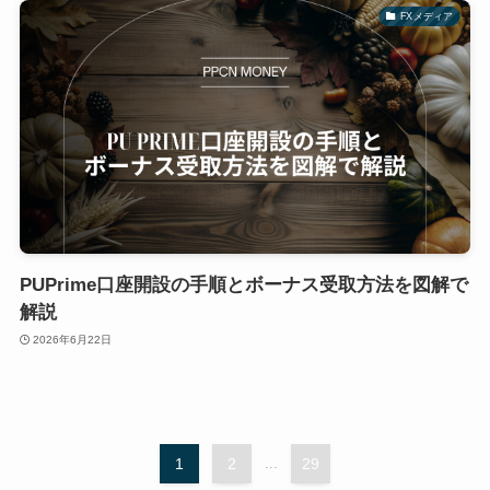
FXメディア
PUPrime口座開設の手順とボーナス受取方法を図解で
解説
2026年6月22日
1
2
...
29