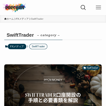
ホーム
FXメディア
SwiftTrader
SwiftTrader
– category –
FXメディア
SwiftTrader
SwiftTrader