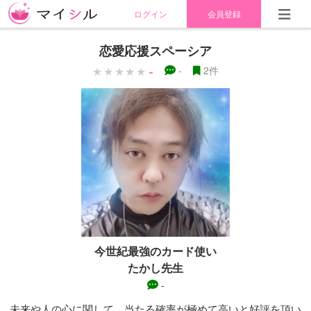
ログイン
会員登録
恋愛応援スペーシア
-
-
2件
今世紀最強のカード使い
たかし先生
-
未来や人の心に関して、当たる確率が極めて高いと好評を頂い