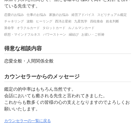
ている先生です。
恋愛のお悩み
仕事のお悩み
家族のお悩み
経営アドバイス
スピリチュアル鑑定
チャネリング
波動
ヒーリング
西洋占星術
九星気学
四柱推命
姓名判断
算命学
オラクルカード
タロットカード
ルノルマンカード
瞑想・マインドフルネス
パワーストーン
縁結び
お祓い・ご祈祷
得意な相談内容
恋愛全般・人間関係全般
カウンセラーからのメッセージ
鑑定の的中率はもちろん当然です。

会話においても癒される先生と言われてきました。

これからも数多くの皆様の心の支えとなりますのでよろしくお
願いいたします。
カウンセラーの一覧に戻る