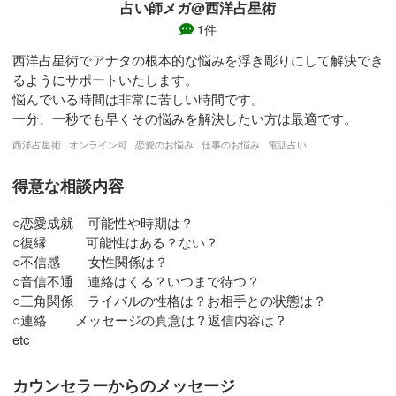
占い師メガ@西洋占星術
1件
西洋占星術でアナタの根本的な悩みを浮き彫りにして解決でき
るようにサポートいたします。

悩んでいる時間は非常に苦しい時間です。

一分、一秒でも早くその悩みを解決したい方は最適です。
西洋占星術
オンライン可
恋愛のお悩み
仕事のお悩み
電話占い
得意な相談内容
○恋愛成就    可能性や時期は？

○復縁           可能性はある？ない？

○不信感        女性関係は？

○音信不通    連絡はくる？いつまで待つ？

○三角関係    ライバルの性格は？お相手との状態は？

○連絡        メッセージの真意は？返信内容は？     

etc
カウンセラーからのメッセージ