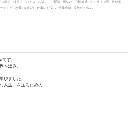
アル鑑定
経営アドバイス
お祓い・ご祈祷
縁結び
心願成就
オンライン可
数秘術
ーチング
恋愛のお悩み
仕事のお悩み
学業成就
家族のお悩み
aです。

界へ進み、



学びました。

な人生」を送るための
