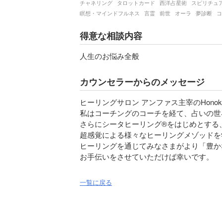
チャネリング
タロットカード
西洋占星術
スピリチュ
瞑想・マインドフルネス
言霊
前世
オーラ
夢診断
コ
得意な相談内容
人生のお悩み全般
カウンセラーからのメッセージ
ヒーリングサロン アンファス主宰のHonok
私はコーチングのコーチを経て、占いの世
さらにシータヒーリング®をはじめとする、
超感覚による様々なヒーリングメゾッドを
ヒーリングを通じてみなさまがより「豊か
お手伝いをさせていただけば幸いです。
一覧に戻る