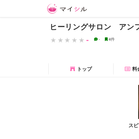
ヒーリングサロン アン
-
-
4件
トップ
料
スピ