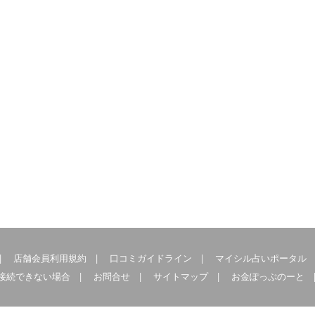
|
店舗会員利用規約
|
口コミガイドライン
|
マイシル占いポータル
接続できない場合
|
お問合せ
|
サイトマップ
|
お金ぽっぷのーと