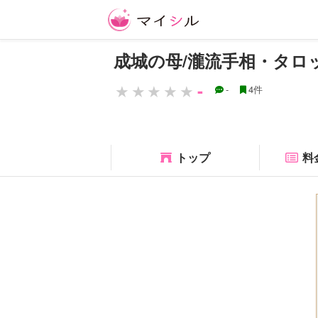
成城の母/瀧流手相・タロ
-
-
4件
トップ
料