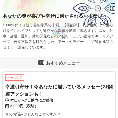
あなたの魂が喜びや幸せに満たされるお手伝い
1900年代より続く霊能家系の末裔。【霊能師】【占術師】の2面の
顔を持ちハイブリッドな観点から問題を解決に導きます。恋愛、仕
事、金運、運勢、才能開花などのスピリチュアル鑑定とキャリアア
ップ、自立支援等を目的とした、アートセラピー、占術師育成等の
セミナー開催しています。
おすすめメニュー
メール鑑定
幸運引寄せ！今あなたに届いているメッセージ♪開
運アクションも！
本日から7日以内にご返信
3,000円（税込）
今のお悩みはどんなことですか？
