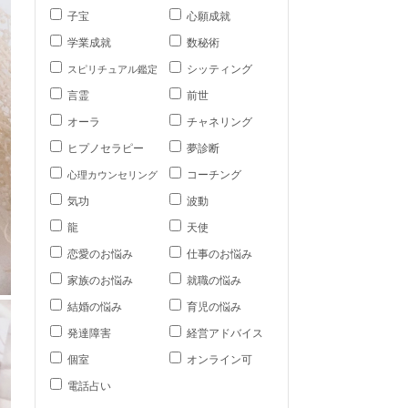
子宝
心願成就
学業成就
数秘術
シッティング
スピリチュアル鑑定
言霊
前世
オーラ
チャネリング
ヒプノセラピー
夢診断
コーチング
心理カウンセリング
気功
波動
龍
天使
恋愛のお悩み
仕事のお悩み
家族のお悩み
就職の悩み
結婚の悩み
育児の悩み
発達障害
経営アドバイス
個室
オンライン可
電話占い