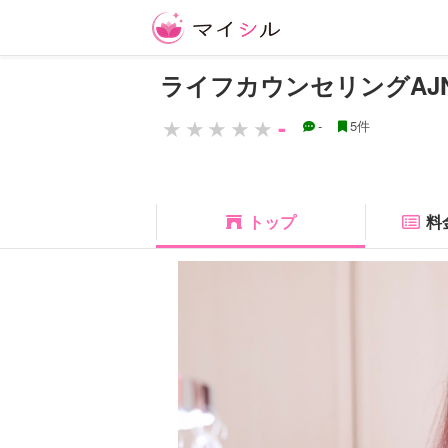
ライフカウンセリングAJ
-
-
5件
トップ
料