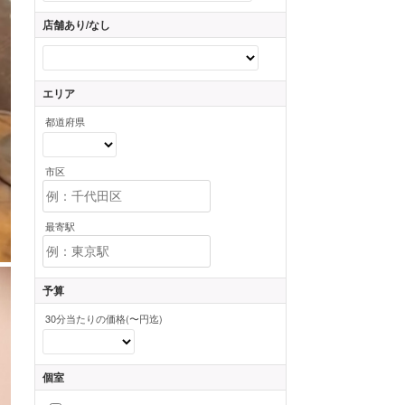
店舗あり/なし
エリア
都道府県
市区
最寄駅
予算
30分当たりの価格(〜円迄)
個室