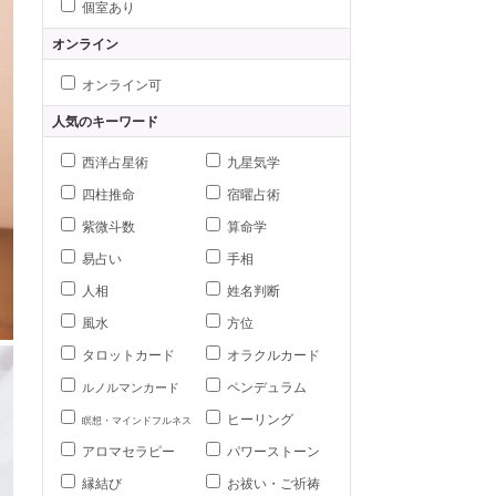
個室あり
オンライン
オンライン可
人気のキーワード
西洋占星術
九星気学
四柱推命
宿曜占術
紫微斗数
算命学
易占い
手相
人相
姓名判断
風水
方位
タロットカード
オラクルカード
ペンデュラム
ルノルマンカード
ヒーリング
瞑想・マインドフルネス
アロマセラピー
パワーストーン
縁結び
お祓い・ご祈祷