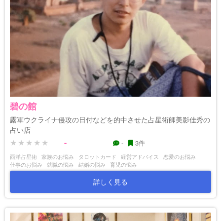
碧の館
露軍ウクライナ侵攻の日付などを的中させた占星術師美影佳秀の
占い店
-
-
3件
西洋占星術
家族のお悩み
タロットカード
経営アドバイス
恋愛のお悩み
仕事のお悩み
就職の悩み
結婚の悩み
育児の悩み
詳しく見る