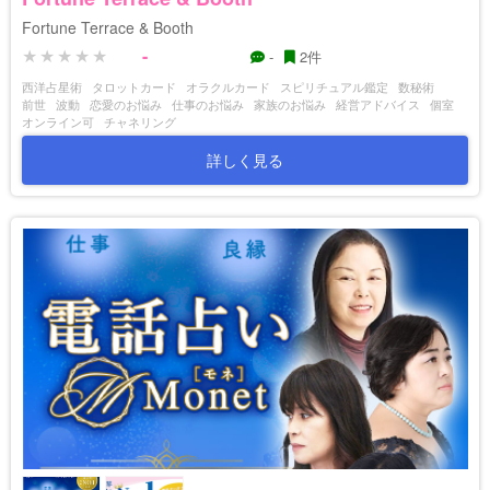
Fortune Terrace & Booth
-
-
2件
西洋占星術
タロットカード
オラクルカード
スピリチュアル鑑定
数秘術
前世
波動
恋愛のお悩み
仕事のお悩み
家族のお悩み
経営アドバイス
個室
オンライン可
チャネリング
詳しく見る