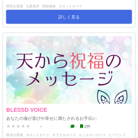
西洋占星術
九星気学
四柱推命
タロットカード
詳しく見る
BLESSD VOICE
あなたの魂が喜びや幸せに満たされるお手伝い
-
-
2件
西洋占星術
タロットカード
オラクルカード
ルノルマンカード
ヒーリング