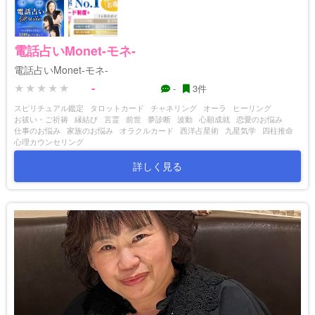
電話占いMonet-モネ-
電話占いMonet-モネ-
-
-
3件
スピリチュアル鑑定
タロットカード
チャネリング
オーラ
ヒーリング
お祓い・ご祈祷
縁結び
言霊
前世
夢診断
波動
心願成就
恋愛のお悩み
仕事のお悩み
家族のお悩み
オラクルカード
西洋占星術
九星気学
四柱推命
心理カウンセリング
詳しく見る