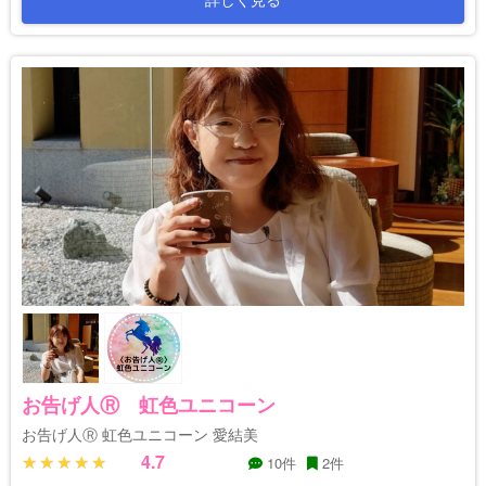
お告げ人Ⓡ 虹色ユニコーン
お告げ人Ⓡ 虹色ユニコーン 愛結美
4.7
10件
2件