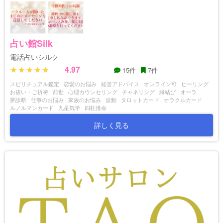
占い館Silk
電話占いシルク
4.97
15件
7件
スピリチュアル鑑定
恋愛のお悩み
経営アドバイス
オンライン可
ヒーリング
お祓い・ご祈祷
前世
心理カウンセリング
チャネリング
縁結び
オーラ
夢診断
仕事のお悩み
家族のお悩み
波動
タロットカード
オラクルカード
ルノルマンカード
九星気学
四柱推命
詳しく見る