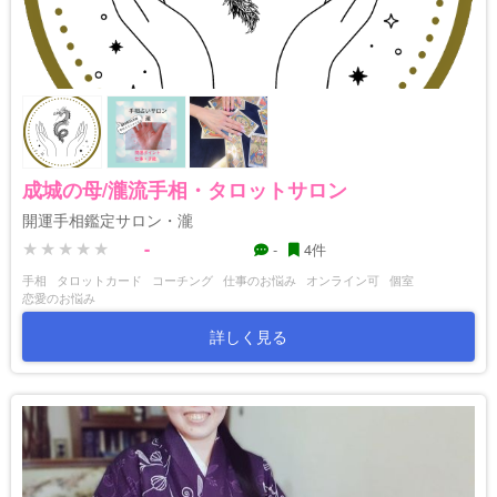
成城の母/瀧流手相・タロットサロン
開運手相鑑定サロン・瀧
-
-
4件
手相
タロットカード
コーチング
仕事のお悩み
オンライン可
個室
恋愛のお悩み
詳しく見る