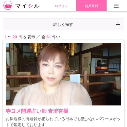
ログイン
会員登録
詳しく探す
1
〜
20
件を表示 ／ 全
61
件中
寺ヨメ開運占い師 青澄杏樹
お釈迦様の御遺骨が祀られている日本でも数少ないパワースポッ
トで鑑定しております