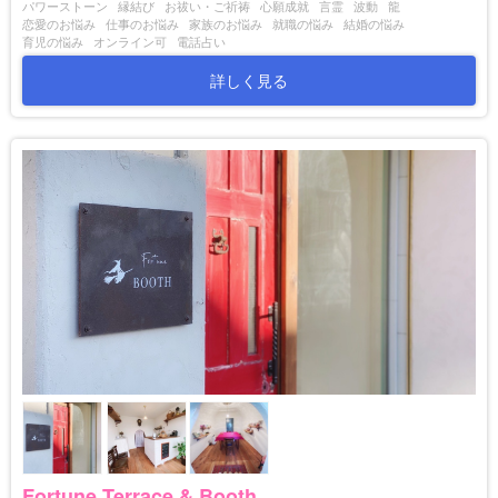
パワーストーン
縁結び
お祓い・ご祈祷
心願成就
言霊
波動
龍
恋愛のお悩み
仕事のお悩み
家族のお悩み
就職の悩み
結婚の悩み
育児の悩み
オンライン可
電話占い
詳しく見る
Fortune Terrace & Booth