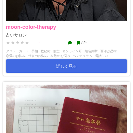
moon-color-therapy
占いサロン
-
-
3件
タロットカード
手相
数秘術
個室
オンライン可
姓名判断
西洋占星術
恋愛のお悩み
仕事のお悩み
家族のお悩み
ペンデュラム
電話占い
詳しく見る