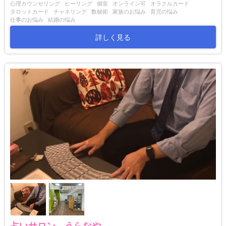
心理カウンセリング
ヒーリング
個室
オンライン可
オラクルカード
タロットカード
チャネリング
数秘術
家族のお悩み
育児の悩み
仕事のお悩み
結婚の悩み
詳しく見る
占いサロン うらなや