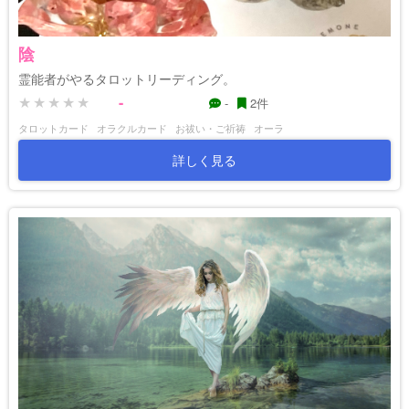
陰
霊能者がやるタロットリーディング。
-
-
2件
タロットカード
オラクルカード
お祓い・ご祈祷
オーラ
詳しく見る