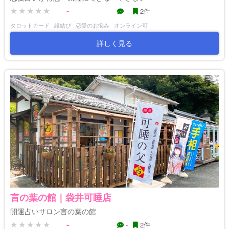
-
-
2件
タロットカード
縁結び
恋愛のお悩み
オンライン可
詳しく見る
言の葉の館｜袋井可睡店
開運占いサロン言の葉の館
-
-
2件