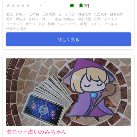
-
-
2件
個室
お祓い・ご祈祷
心願成就
ヒーリング
四柱推命
九星気学
姓名判断
風水
縁結び
タロットカード
家族のお悩み
学業成就
経営アドバイス
コーチング
オーラ
気功
波動
ペンデュラム
瞑想・マインドフルネス
仕事のお悩み
詳しく見る
タロット占いみみちゃん