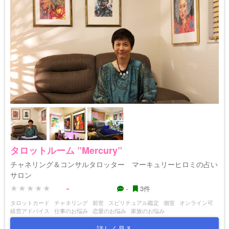
タロットルーム ”Mercury”
チャネリング＆コンサルタロッター マーキュリーヒロミの占い
サロン
-
-
3件
タロットカード
チャネリング
前世
スピリチュアル鑑定
個室
オンライン可
経営アドバイス
仕事のお悩み
恋愛のお悩み
家族のお悩み
詳しく見る