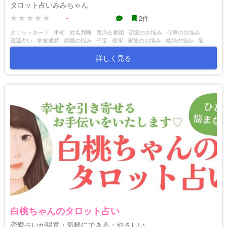
タロット占いみみちゃん
-
-
2件
タロットカード
手相
姓名判断
西洋占星術
恋愛のお悩み
仕事のお悩み
電話占い
学業成就
就職の悩み
子宝
個室
家族のお悩み
結婚の悩み
龍
詳しく見る
白桃ちゃんのタロット占い
恋愛占いが得意・気軽にできる・やさしい