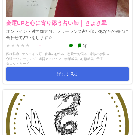
金運UPと心に寄り添う占い師 │ きよき翠
オンライン・対面両方可。フリーランス占い師があなたの都合に
合わせて占いをします☆
-
-
3件
四柱推命
オンライン可
仕事のお悩み
恋愛のお悩み
家族のお悩み
心理カウンセリング
経営アドバイス
学業成就
心願成就
子宝
タロットカード
詳しく見る