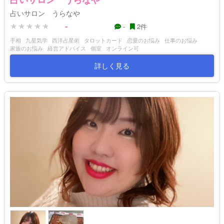
占いサロン うらなや
-
-
2件
手相
九星気学
西洋占星術
タロットカード
恋愛のお悩み
仕事のお悩み
家族のお悩み
経営アドバイス
個室
オンライン可
詳しく見る