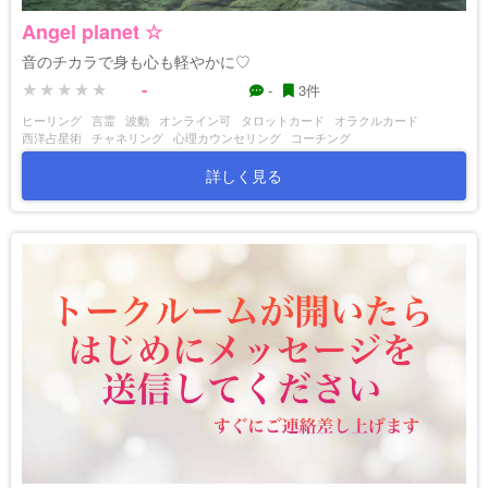
Angel planet ☆
音のチカラで身も心も軽やかに♡
-
-
3件
ヒーリング
言霊
波動
オンライン可
タロットカード
オラクルカード
西洋占星術
チャネリング
心理カウンセリング
コーチング
詳しく見る