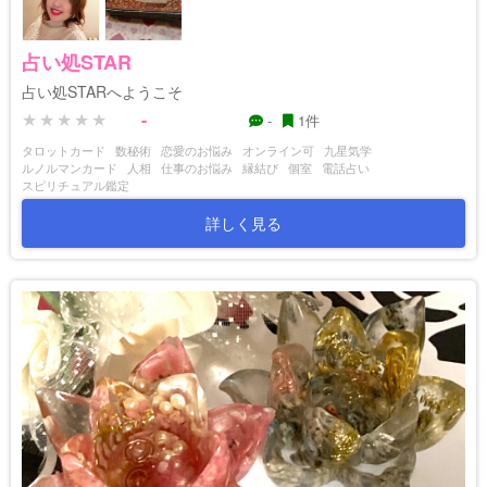
占い処STAR
占い処STARへようこそ
-
-
1件
タロットカード
数秘術
恋愛のお悩み
オンライン可
九星気学
ルノルマンカード
人相
仕事のお悩み
縁結び
個室
電話占い
スピリチュアル鑑定
詳しく見る