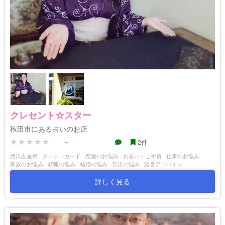
クレセント☆スター
秋田市にある占いのお店
-
-
2件
西洋占星術
タロットカード
恋愛のお悩み
お祓い・ご祈祷
仕事のお悩み
家族のお悩み
就職の悩み
結婚の悩み
育児の悩み
経営アドバイス
詳しく見る