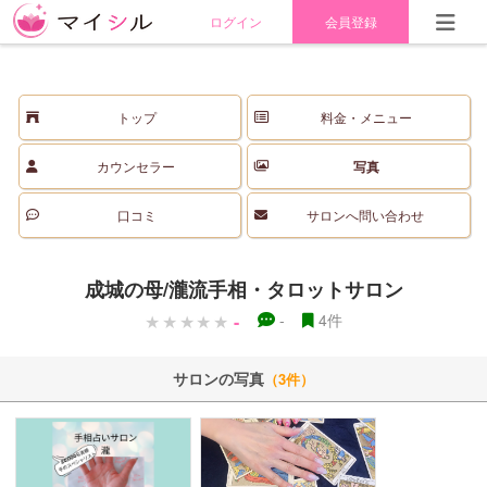
ログイン
会員登録
トップ
料金・メニュー
カウンセラー
写真
口コミ
サロンへ問い合わせ
成城の母/瀧流手相・タロットサロン
-
-
4件
サロンの写真
（3件）