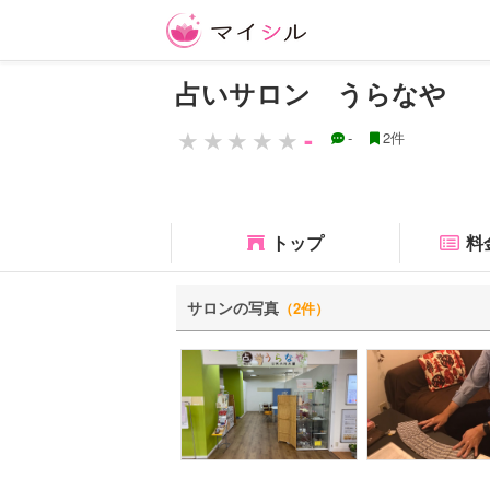
占いサロン うらなや
-
-
2件
トップ
料
サロンの写真
（2件）