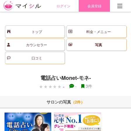
ログイン
会員登録
トップ
料金・メニュー
カウンセラー
写真
口コミ
電話占いMonet-モネ-
-
-
3件
サロンの写真
（2件）