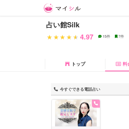
占い館Silk
4.97
15件
7件
トップ
料
今すぐできる電話占い