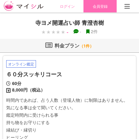
ログイン
会員登録
寺ヨメ開運占い師 青澄杏樹
-
-
2件
料金プラン
（1件）
オンライン鑑定
６０分スッキリコース
60分
8,000円（税込）
時間内であれば、占う人数（登場人物）に制限はありません。

気になる事は全て聞いてください。

鑑定時間内に受けられる事

持ち物をお守りにする

縁結び・縁切り

ヒーリング