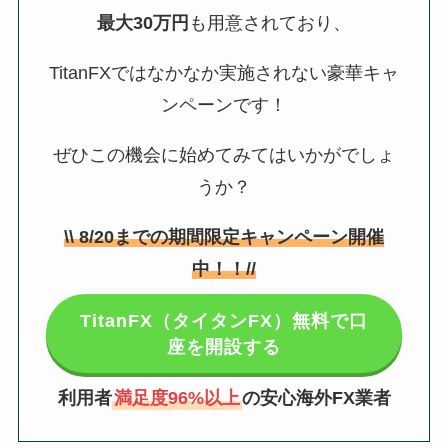
最大30万円
も用意されており、
TitanFXではなかなか実施されない豪華キャ
ンペーンです！
ぜひこの機会に始めてみてはいかがでしょ
うか？
\\
8/20
までの期間限定キャンペーン開催
中！！//
TitanFX（タイタンFX）無料で口
座を開設する
利用者
満足度96%以上
の安心海外FX業者