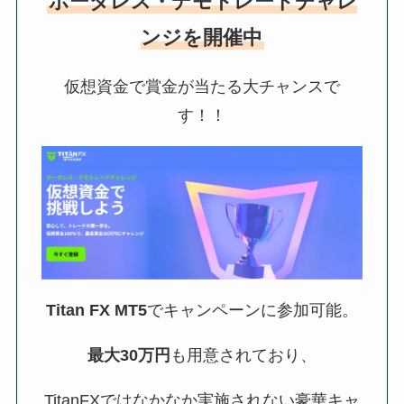
ボーダレス・デモトレードチャレ
ンジ
を開催中
仮想資金で賞金が当たる大チャンスで
す！！
Titan FX MT5
でキャンペーンに参加可能。
最大30万円
も用意されており、
TitanFXではなかなか実施されない豪華キャ