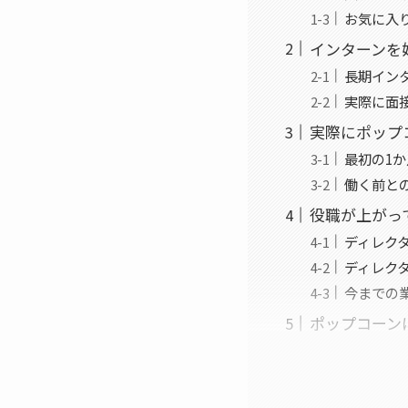
お気に入
インターンを
長期イン
実際に面
実際にポップ
最初の1
働く前
役職が上がっ
ディレク
ディレク
今までの
ポップコーン