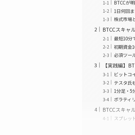
BTCC
1日何回
株式市場と
BTCCスキ
最短10
初期資金1
必須ツール
【実践編】B
ビットコイ
テスタ氏
1分足・
ボラティ
BTCCスキ
スプレッ