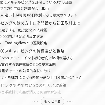
が明確にスキャルピングを許可している3つの証拠
まで？取引回数に制限がない理由
の違い｜24時間365日取引できる最大のメリット
ャルピングの始め方｜口座開設から初回取引まで
分で完了する口座開設と本人確認
0,000円から始める設定方法
｜TradingViewとの連携設定
TCCスキャルピングの銘柄選びと戦略
ン vs アルトコイン｜初心者向け銘柄の選び方
も実践する高速売買の3つの基本戦略
5分足チャートの効果的な使い分け
リティを味方につける時間帯選び｜何分間がベスト？
ャルピングで勝てない5つの原因と改善策
ドと手数料で利益が消える問題の解決法
もっと見る