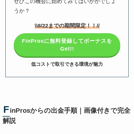
ぜひこの機会に始めてみてはいかがでしょ
うか？
\\
8/22
までの期間限定！！//
FinProsに無料登録してボーナスを
Get!!
低コストで取引できる環境が魅力
F
inProsからの出金手順｜画像付きで完全
解説