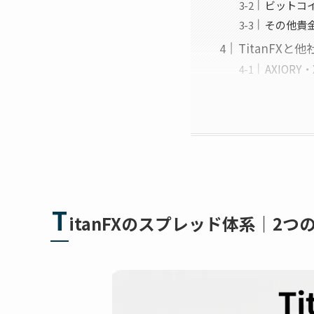
ビットコ
その他貴
TitanFX
AXIOR
T
itanFXのスプレッド体系｜2