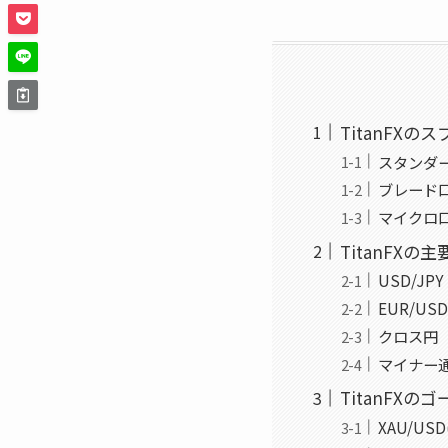
TitanFX
スタンダ
ブレード
マイクロ
TitanFX
USD/J
EUR/U
クロス円（
マイナー
TitanFX
XAU/U