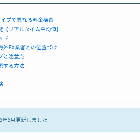
座タイプで異なる料金構造
一覧【リアルタイム平均値】
ッド
要海外FX業者との位置づけ
ングと注意点
確認する方法
略
6年6月更新しました