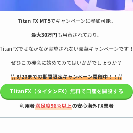
Titan FX MT5
でキャンペーンに参加可能。
最大30万円
も用意されており、
TitanFXではなかなか実施されない豪華キャンペーンです
ぜひこの機会に始めてみてはいかがでしょうか？
\\
8/20
までの期間限定キャンペーン開催中！！//
TitanFX（タイタンFX）無料で口座を開設する
利用者
満足度96%以上
の安心海外FX業者