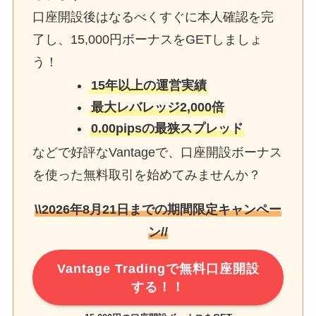
口座開設後はなるべくすぐに本人確認を完
了し、15,000円ボーナスをGETしましょ
う！
15年以上の運営実績
最大レバレッジ2,000倍
0.00pipsの最狭スプレッド
などで好評なVantageで、口座開設ボーナス
を使った無料取引を始めてみませんか？
\\
2026年8月21日
までの期間限定キャンペー
ン//
Vantage Tradingで無料口座開設
する！！