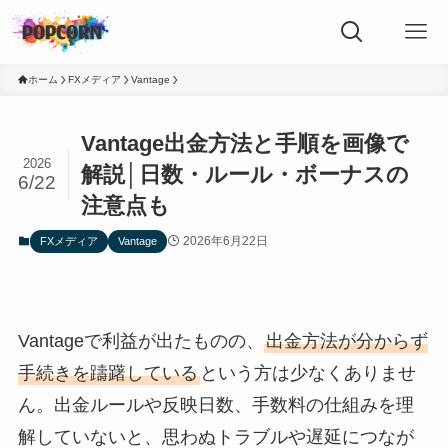
ホーム
FXメディア
Vantage
Vantage出金方法と手順を画像で
2026
解説│日数・ルール・ボーナスの
6/22
注意点も
2026年6月22日
FXメディア
Vantage
Vantageで利益が出たものの、
出金方法が分からず
手続きを躊躇している
という方は少なくありませ
ん。出金ルールや反映日数、手数料の仕組みを理
解していないと、思わぬトラブルや遅延につなが