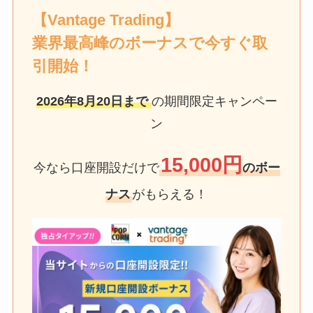
【Vantage Trading】
業界最高峰のボーナスで今すぐ取
引開始！
2026年8月20日
まで
の期間限定キャンペー
ン
15,000円
今なら口座開設だけで
のボー
ナス
がもらえる！