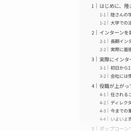
はじめに、陸
陸さんの
大学での
インターンを
長期イン
実際に面
実際にインタ
初日から
会社には
役職が上がっ
任される
ディレク
今までの
いよいよ
ポップコーン