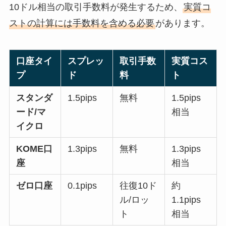
10ドル相当の取引手数料が発生するため、
実質コ
ストの計算には手数料を含める必要
があります。
口座タイ
スプレッ
取引手数
実質コス
プ
ド
料
ト
スタンダ
1.5pips
無料
1.5pips
ード/マ
相当
イクロ
KOME口
1.3pips
無料
1.3pips
座
相当
ゼロ口座
0.1pips
往復10ド
約
ル/ロッ
1.1pips
ト
相当